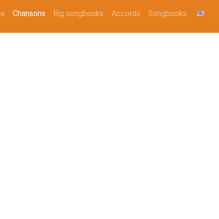
es
Chansons
Big songbooks
Accords
Songbooks