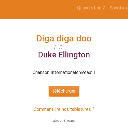
Quand et où ?
Songlist
Diga diga doo
Duke Ellington
Chanson Internationale
niveau: 1
télécharger
Comment lire nos tablatures ?
about 8 years